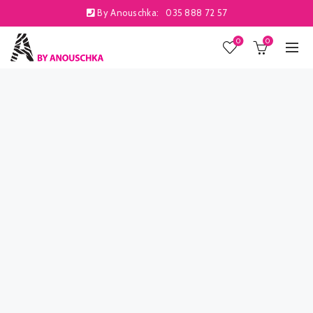
By Anouschka:
035 888 72 57
0
0
ions
Spring has arrived. Stock up with our denim and sweatshirts
latest t-shirts, denim with our and sweatshirts.