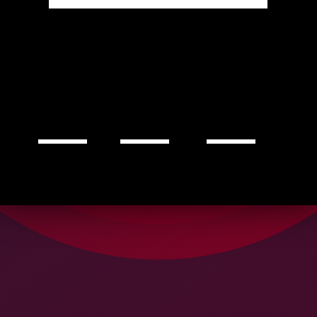
• ALIQT EGEAS
• ALIQT EGEAS
• ALIQT EGEAS
Frin gilla varius dictum ridic
Frin gilla varius dictum ridic
Frin gilla varius dictum ridic
ulus nec co nsect etur mis
ulus nec co nsect etur mis
ulus nec co nsect etur mis
egestas rh oncus magnra.
egestas rh oncus magnra.
egestas rh oncus magnra.