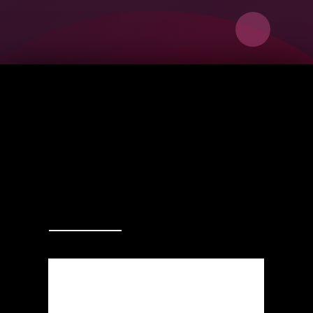
FRIIN GILLRA / RIDIC ULUS / NEC CO NSECT
CLUB
MUSIC