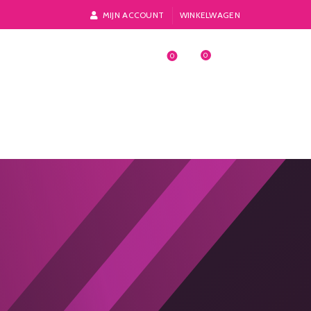
MIJN ACCOUNT
WINKELWAGEN
0
0
Login / Register
€
0,00