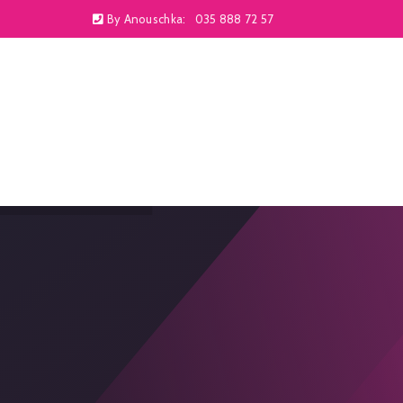
By Anouschka:
035 888 72 57
Welkom op de nieuwe website van By Anouschka
HOME
VERZENDEN & RETOURNEREN
WEBSH