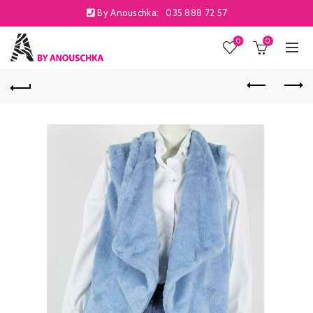
By Anouschka:
035 888 72 57
0
0