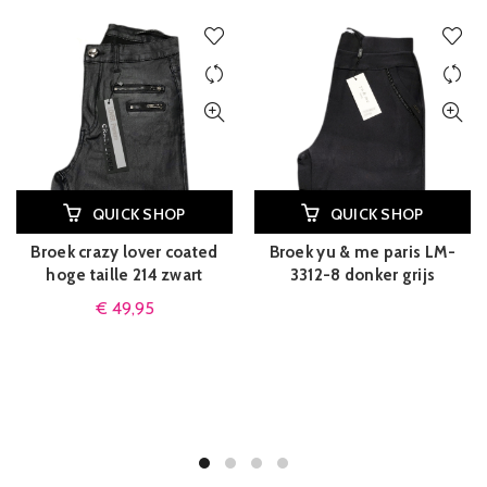
QUICK SHOP
QUICK SHOP
Broek crazy lover coated
Broek yu & me paris LM-
hoge taille 214 zwart
3312-8 donker grijs
€
49,95