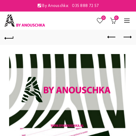
By Anouschka:
035 888 72 57
0
0