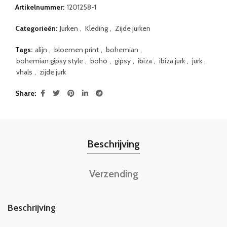
Artikelnummer:
1201258-1
Categorieën:
Jurken
,
Kleding
,
Zijde jurken
Tags:
alijn
,
bloemen print
,
bohemian
,
bohemian gipsy style
,
boho
,
gipsy
,
ibiza
,
ibiza jurk
,
jurk
,
vhals
,
zijde jurk
Share
Beschrijving
Verzending
Beschrijving