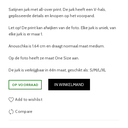
Satijnen jurk met all-over print. De jurk heeft een V-hals,
geplisseerde details en knopen op het voorpand.
Let op! De print kan afwijken van de foto. Elke jurk is uniek, van
elke jurk is er maar 1.
Anouschka is 1.64 cm en draagt normaal maat medium.
Op de foto heeft ze maat One Size aan.
De jurk is verkrijgbaar in één maat, geschikt als: S/M/L/XL
IN WINKELMAND
OP VOORRAAD
Add to wishlist
Compare