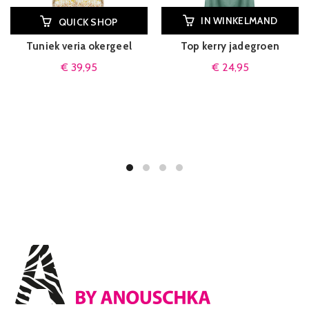
IN WINKELMAND
QUICK SHOP
Tuniek veria okergeel
Top kerry jadegroen
€
39,95
€
24,95