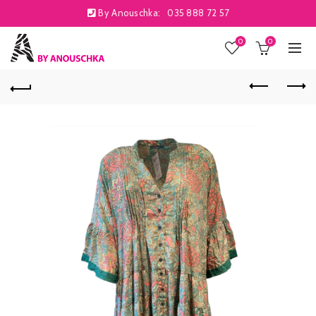
By Anouschka:
035 888 72 57
0
0