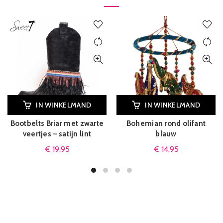
IN WINKELMAND
IN WINKELMAND
Bootbelts Briar met zwarte
Bohemian rond olifant
veertjes – satijn lint
blauw
€
19,95
€
14,95