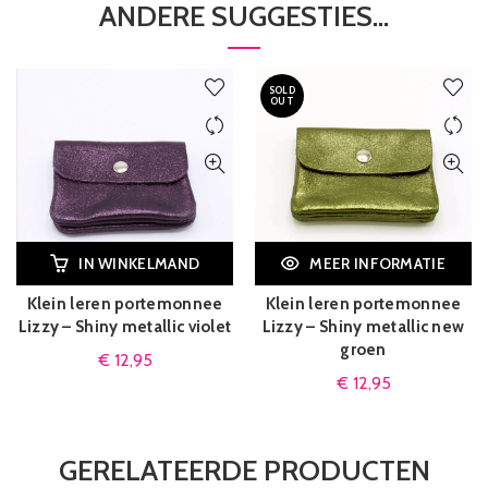
ANDERE SUGGESTIES…
SOLD
OUT
IN WINKELMAND
MEER INFORMATIE
Klein leren portemonnee
Klein leren portemonnee
Lizzy – Shiny metallic violet
Lizzy – Shiny metallic new
groen
€
12,95
€
12,95
GERELATEERDE PRODUCTEN