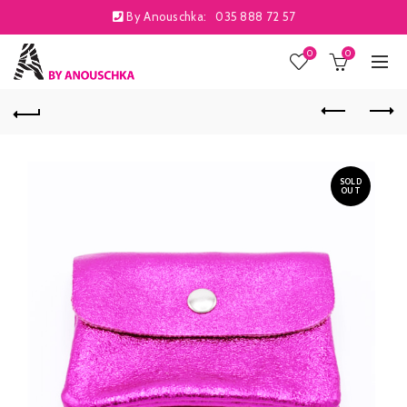
By Anouschka:
035 888 72 57
0
0
SOLD
OUT