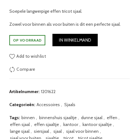
Soepele langwerpige effen tricot sjaal.
Zowel voor binnen als voor buiten is dit een perfecte sjaal.
IN WINKELMAND
OP VOORRAAD
Add to wishlist
Compare
Artikelnummer:
1201622
Categorieën:
Accessoires
,
Sjaals
Tags:
binnen
,
binnenshuis sjaaltje
,
dunne sjaal
,
effen
,
effen sjaal
,
effen sjaaltje
,
kantoor
,
kantoor sjaaltje
,
lange sjaal
,
siersjaal
,
sjaal
,
sjaal voor binnen
,
sjaal voor buiten
,
sjaaltje
,
tricot
,
tricot sjaaltje
,