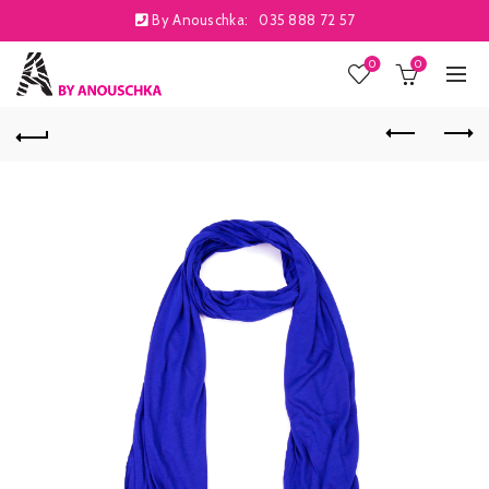
By Anouschka:
035 888 72 57
0
0