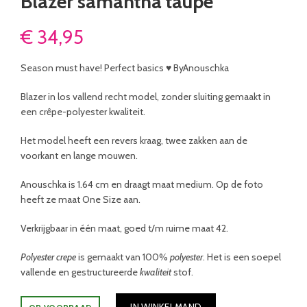
Blazer samantha taupe
€
34,95
Season must have! Perfect basics ♥ ByAnouschka
Blazer in los vallend recht model, zonder sluiting gemaakt in
een crêpe-polyester kwaliteit.
Het model heeft een revers kraag, twee zakken aan de
voorkant en lange mouwen.
Anouschka is 1.64 cm en draagt maat medium. Op de foto
heeft ze maat One Size aan.
Verkrijgbaar in één maat, goed t/m ruime maat 42.
Polyester crepe
is gemaakt van 100%
polyester
. Het is een soepel
vallende en gestructureerde
kwaliteit
stof.