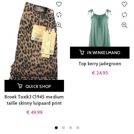
IN WINKELMAND
Top kerry jadegroen
€
24,95
QUICK SHOP
Broek Toxik3 C1945 medium
taille skinny luipaard print
€
49,99