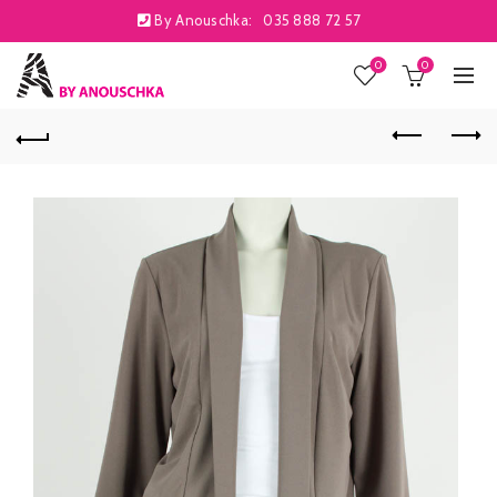
By Anouschka:
035 888 72 57
0
0