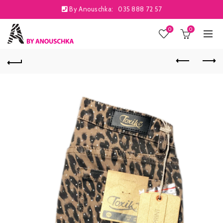
By Anouschka:
035 888 72 57
0
0