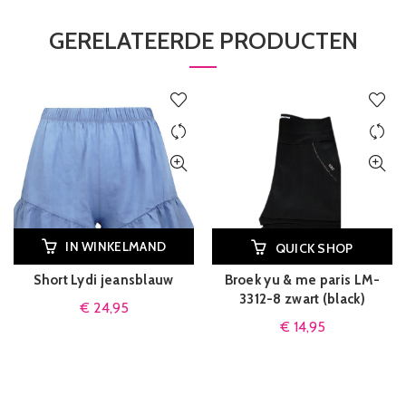
GERELATEERDE PRODUCTEN
IN WINKELMAND
QUICK SHOP
Short Lydi jeansblauw
Broek yu & me paris LM-
3312-8 zwart (black)
€
24,95
€
14,95