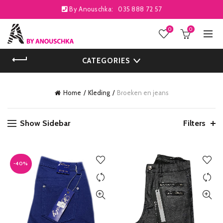
By Anouschka:
035 888 72 57
0
0
CATEGORIES
Home
Kleding
Broeken en jeans
Show Sidebar
Filters
-40%