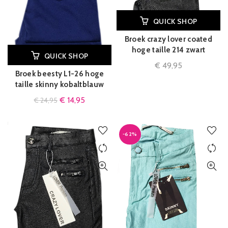
QUICK SHOP
Broek crazy lover coated
hoge taille 214 zwart
QUICK SHOP
€
49,95
Broek beesty L1-26 hoge
taille skinny kobaltblauw
€
14,95
€
24,95
-62%