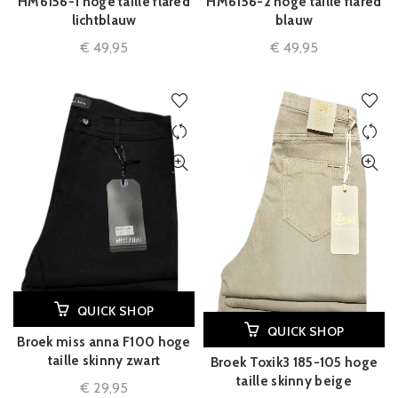
HM6156-1 hoge taille flared
HM6156-2 hoge taille flared
lichtblauw
blauw
€
49,95
€
49,95
QUICK SHOP
QUICK SHOP
Broek miss anna F100 hoge
taille skinny zwart
Broek Toxik3 185-105 hoge
taille skinny beige
€
29,95