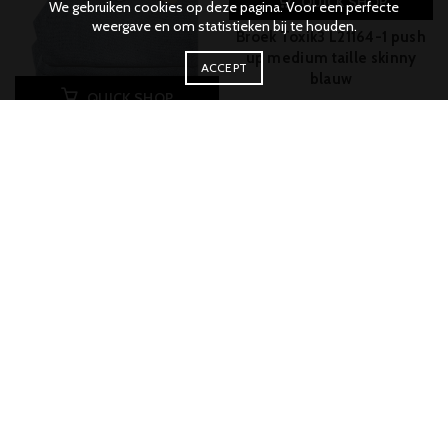
QUICK SHOP
We gebruiken cookies op deze pagina. Voor een perfecte
weergave en om statistieken bij te houden.
Broek Toxik3 L21164-1 push
up medium taille skinny
ACCEPT
blauw
QUICK SHOP
Broek Toxik3 L21014-7
medium taille skinny blauw
€
49,95