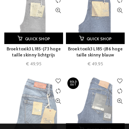
QUICK SHOP
QUICK SHOP
Broek toxik3 L185-J73 hoge
Broek toxik3 L185-J86 hoge
taille skinny lichtgrijs
taille skinny blauw
€
49,95
€
49,95
SOLD
OUT