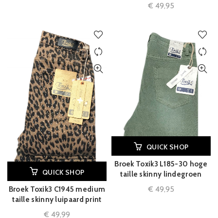
€
49,95
QUICK SHOP
Broek Toxik3 L185-30 hoge
QUICK SHOP
taille skinny lindegroen
€
49,95
Broek Toxik3 C1945 medium
taille skinny luipaard print
€
49,99