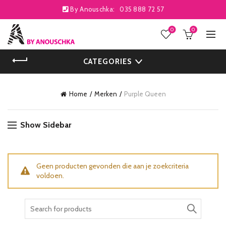
By Anouschka:
035 888 72 57
0
0
CATEGORIES
Home
Merken
Purple Queen
Show Sidebar
Geen producten gevonden die aan je zoekcriteria
voldoen.
Search
for: