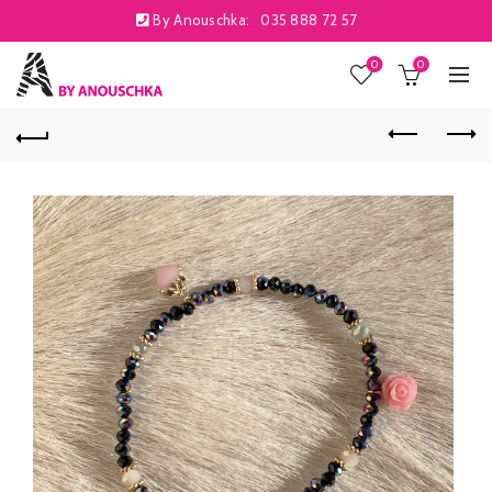
By Anouschka:
035 888 72 57
0
0