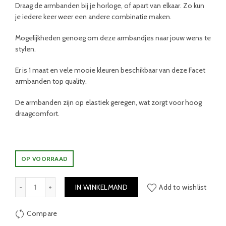
Draag de armbanden bij je horloge, of apart van elkaar. Zo kun
je iedere keer weer een andere combinatie maken.
Mogelijkheden genoeg om deze armbandjes naar jouw wens te
stylen.
Er is 1 maat en vele mooie kleuren beschikbaar van deze Facet
armbanden top quality.
De armbanden zijn op elastiek geregen, wat zorgt voor hoog
draagcomfort.
OP VOORRAAD
Kralen armband Indy parelmoerblauw aantal
IN WINKELMAND
Add to wishlist
Compare