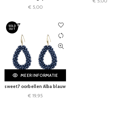
€
5,00
€
5,00
SOLD
OUT
MEER INFORMATIE
sweet7 oorbellen Alba blauw
€
19,95