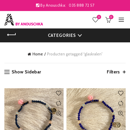
By Anouschka:
035 888 72 57
0
0
CATEGORIES
Home
Producten getagged “glaskralen”
Show Sidebar
Filters