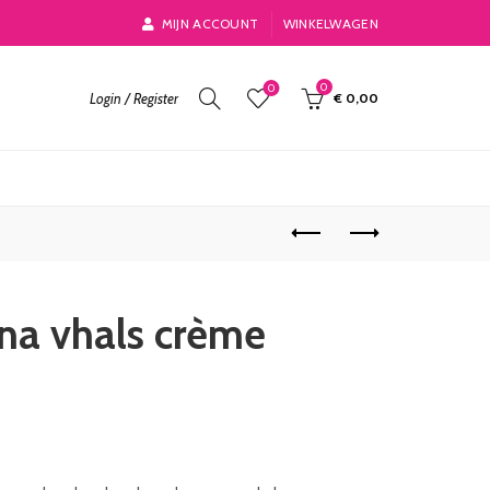
MIJN ACCOUNT
WINKELWAGEN
0
0
Login / Register
€
0,00
luna vhals crème