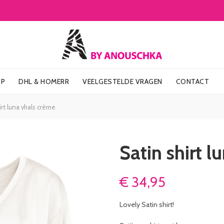
OP
DHL & HOMERR
VEELGESTELDE VRAGEN
CONTACT
irt luna vhals crème
Satin shirt 
€
34,95
Lovely Satin shirt!