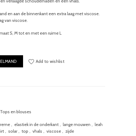
n verlaagde schoudernaden en een vhals.
pand en aan de binnenkant een extra laag met viscose.
ag van viscose.
maat S, M tot en met een ruime L
KELMAND
Add to wishlist
Tops en blouses
creme
,
elastiek in de onderkant
,
lange mouwen
,
leah
irt
,
solar
,
top
,
vhals
,
viscose
,
zijde