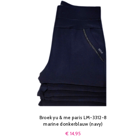
Broek yu & me paris LM-3312-8
QUICK SHOP
marine donkerblauw (navy)
€
14,95