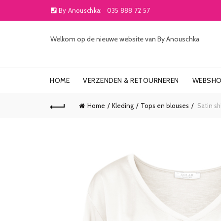
By Anouschka:
035 888 72 57
Welkom op de nieuwe website van By Anouschka
HOME
VERZENDEN & RETOURNEREN
WEBSH
Home
Kleding
Tops en blouses
Satin sh