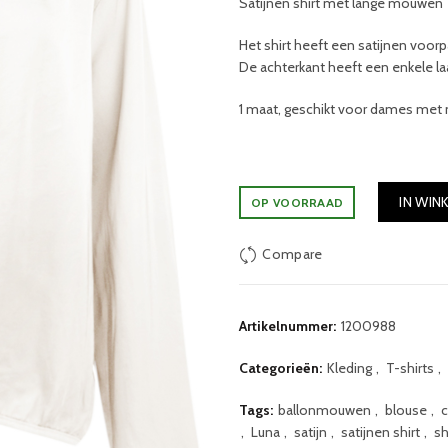
Satijnen shirt
met lange mouwen e
Het shirt heeft een satijnen voor
De achterkant heeft een enkele la
1 maat, geschikt voor dames met 
IN WIN
OP VOORRAAD
Compare
Artikelnummer:
1200988
Categorieën:
Kleding
,
T-shirts
,
Tags:
ballonmouwen
,
blouse
,
,
Luna
,
satijn
,
satijnen shirt
,
sh