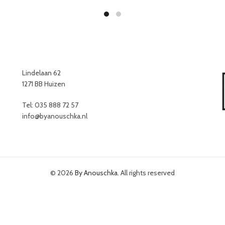
Lindelaan 62
1271 BB Huizen
Tel: 035 888 72 57
info@byanouschka.nl
© 2026
By Anouschka
. All rights reserved