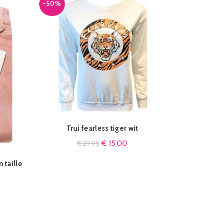
-50%
Trui fearless tiger wit
QUICK SHOP
€
15,00
€
29,95
 taille
Broek Tox