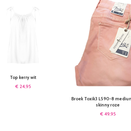
Top kerry wit
IN WINKELMAND
€
24,95
Broek Toxik3 L590-8 medium
QUICK SHOP
skinny roze
€
49,95