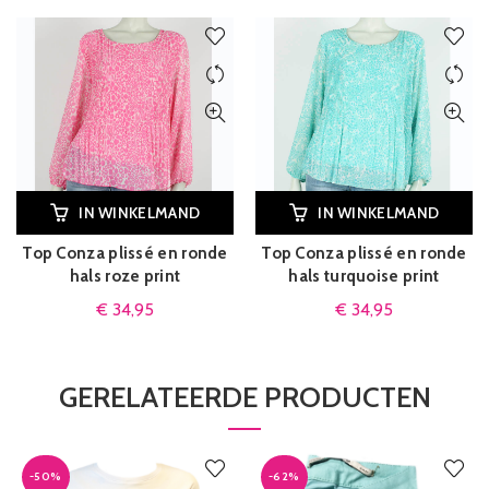
IN WINKELMAND
IN WINKELMAND
Top Conza plissé en ronde
Top Conza plissé en ronde
hals roze print
hals turquoise print
€
34,95
€
34,95
GERELATEERDE PRODUCTEN
-50%
-62%