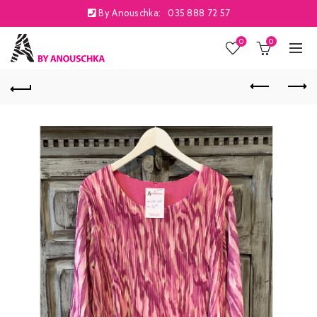
By Anouschka:
035 888 72 57
0
0