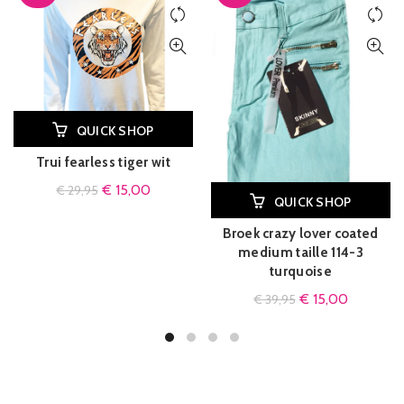
QUICK SHOP
Trui fearless tiger wit
€
15,00
€
29,95
QUICK SHOP
Broek crazy lover coated
medium taille 114-3
turquoise
€
15,00
€
39,95