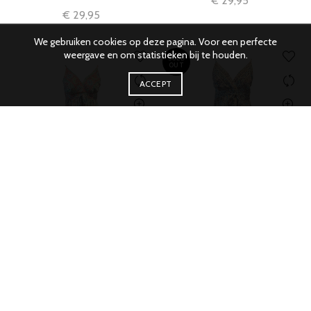
€
29,95
€
29,95
We gebruiken cookies op deze pagina. Voor een perfecte
weergave en om statistieken bij te houden.
SOLD
OUT
ACCEPT
IN WINKELMAND
MEER INFORMATIE
Jurk Donna bohemian Ibiza
Jurk Donna bohemian Ibiza
zijde groen print
zijde print
€
59,95
€
59,95