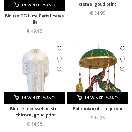
creme, goud print
IN WINKELMAND
€
34,95
Blouse GG Luxe Paris Loewe
lila
€
49,95
IN WINKELMAND
IN WINKELMAND
Blouse mousseline stof
Bohemian olifant groen
lichtroze, goud print
€
14,95
€
34,95