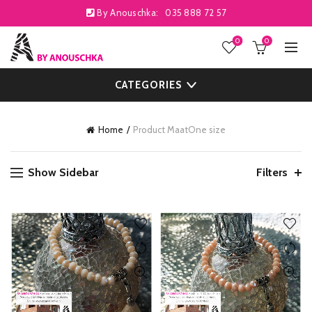
By Anouschka:
035 888 72 57
0
0
CATEGORIES
Home
Product Maat
One size
Show Sidebar
Filters