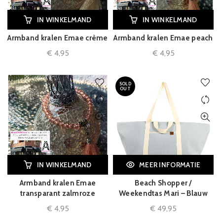
IN WINKELMAND
IN WINKELMAND
Armband kralen Emae crème
Armband kralen Emae peach
€
4,95
€
4,95
SOLD
OUT
IN WINKELMAND
MEER INFORMATIE
Armband kralen Emae
Beach Shopper /
transparant zalmroze
Weekendtas Mari – Blauw
€
4,95
€
49,95