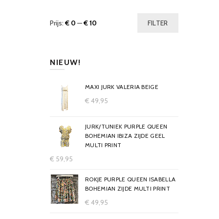
Prijs:
€ 0
—
€ 10
FILTER
NIEUW!
MAXI JURK VALERIA BEIGE
€
49,95
JURK/TUNIEK PURPLE QUEEN
BOHEMIAN IBIZA ZIJDE GEEL
MULTI PRINT
€
59,95
ROKJE PURPLE QUEEN ISABELLA
BOHEMIAN ZIJDE MULTI PRINT
€
49,95