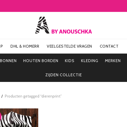
OP
DHL & HOMERR
VEELGESTELDE VRAGEN
CONTACT
UBONNEN
HOUTEN BORDEN
KIDS
KLEDING
MERKEN
ZIJDEN COLLECTIE
Producten getagged “dierenprint”