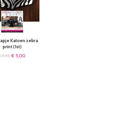
apje Katoen zebra
IN WINKELMAND
print (1st)
€
5,00
€
9,95