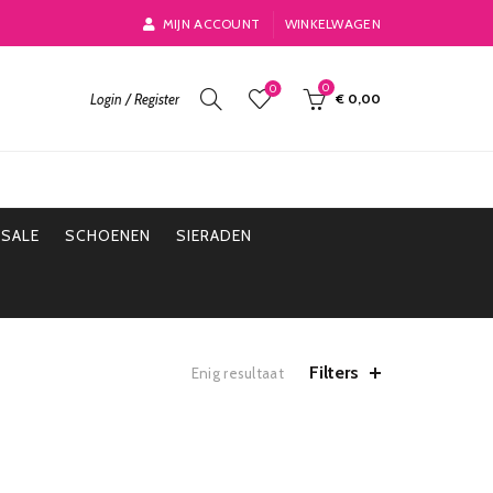
MIJN ACCOUNT
WINKELWAGEN
0
0
Login / Register
€
0,00
SALE
SCHOENEN
SIERADEN
Filters
Enig resultaat