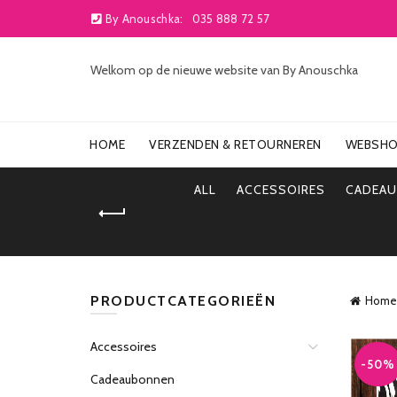
By Anouschka:
035 888 72 57
Welkom op de nieuwe website van By Anouschka
HOME
VERZENDEN & RETOURNEREN
WEBSH
ALL
ACCESSOIRES
CADEA
PRODUCTCATEGORIEËN
Home
Accessoires
-50%
Cadeaubonnen