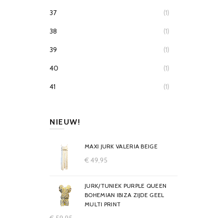
37
(1)
38
(1)
39
(1)
40
(1)
41
(1)
NIEUW!
MAXI JURK VALERIA BEIGE
€
49,95
JURK/TUNIEK PURPLE QUEEN
BOHEMIAN IBIZA ZIJDE GEEL
MULTI PRINT