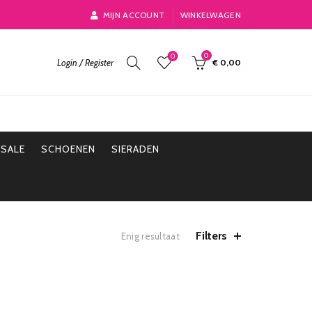
MIJN ACCOUNT
WINKELWAGEN
0
0
Login / Register
€
0,00
SALE
SCHOENEN
SIERADEN
Filters
Enig resultaat