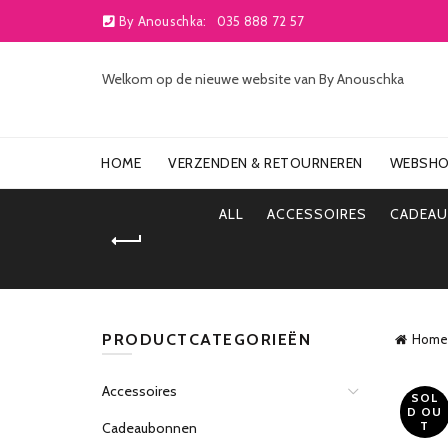
By Anouschka:
035 888 72 57
Welkom op de nieuwe website van By Anouschka
HOME
VERZENDEN & RETOURNEREN
WEBSH
ALL
ACCESSOIRES
CADEA
PRODUCTCATEGORIEËN
Home
Accessoires
SOL
D OU
T
Cadeaubonnen