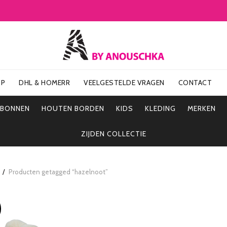
OP
DHL & HOMERR
VEELGESTELDE VRAGEN
CONTACT
UBONNEN
HOUTEN BORDEN
KIDS
KLEDING
MERKEN
ZIJDEN COLLECTIE
Producten getagged “hazelnoot”