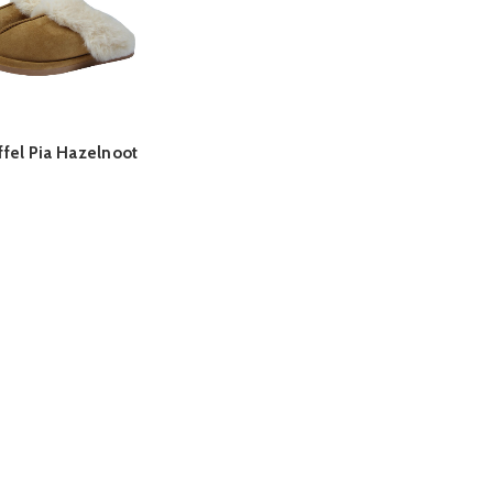
ffel Pia Hazelnoot
QUICK SHOP