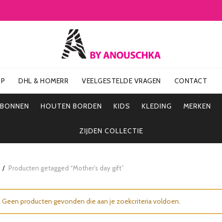
OP
DHL & HOMERR
VEELGESTELDE VRAGEN
CONTACT
UBONNEN
HOUTEN BORDEN
KIDS
KLEDING
MERKEN
ZIJDEN COLLECTIE
Producten getagged “Mother's day gift”
Geen producten gevonden die aan je zoekcriteria voldoen.