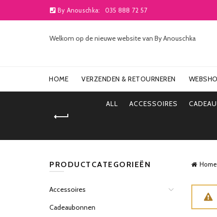
By Anouschka:
035 888 72 57
Welkom op de nieuwe website van By Anouschka
HOME
VERZENDEN & RETOURNEREN
WEBSH
ALL
ACCESSOIRES
CADEA
PRODUCTCATEGORIEËN
Home
Accessoires
Cadeaubonnen