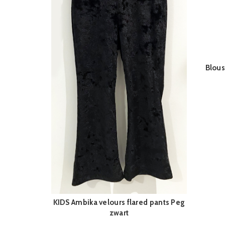
Blous
KIDS Ambika velours flared pants Peg
QUICK SHOP
zwart