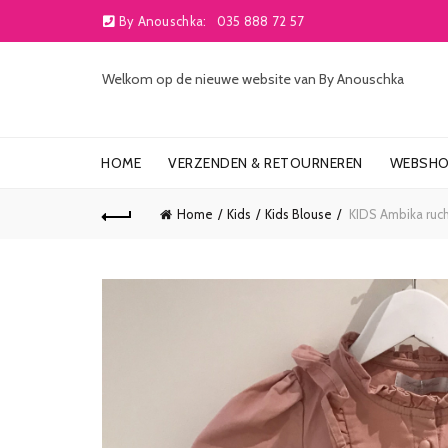
By Anouschka:
035 888 72 57
Welkom op de nieuwe website van By Anouschka
HOME
VERZENDEN & RETOURNEREN
WEBSH
Home
Kids
Kids Blouse
KIDS Ambika ruch