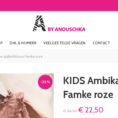
OP
DHL & HOMERR
VEELGESTELDE VRAGEN
CONTACT
e spijkerblouse Famke roze
KIDS Ambika
-36%
Famke roze
€
22,50
€
34,95