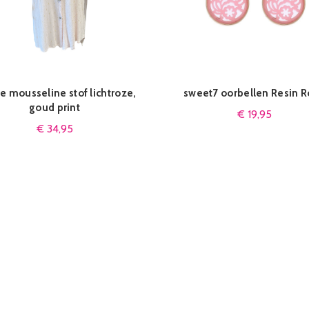
e mousseline stof lichtroze,
sweet7 oorbellen Resin 
IN WINKELMAND
IN WINKELMAND
goud print
€
19,95
€
34,95