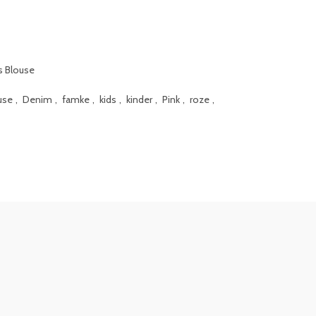
s Blouse
use
,
Denim
,
famke
,
kids
,
kinder
,
Pink
,
roze
,