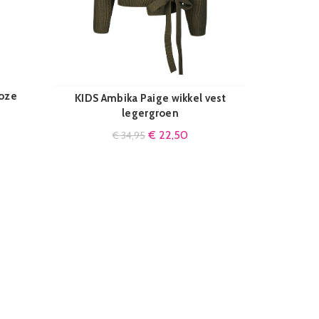
Roze
Krale
KIDS Ambika Paige wikkel vest
QUICK SHOP
legergroen
€
22,50
€
34,95