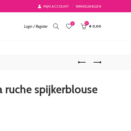
MIJN ACCOUNT
WINKELWAGEN
0
0
Login / Register
€
0,00
 ruche spijkerblouse