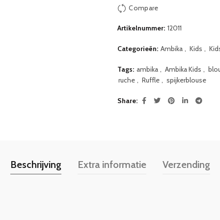
Compare
Artikelnummer:
12011
Categorieën:
Ambika
,
Kids
,
Kid
Tags:
ambika
,
Ambika Kids
,
blo
ruche
,
Ruffle
,
spijkerblouse
Share
Beschrijving
Extra informatie
Verzending