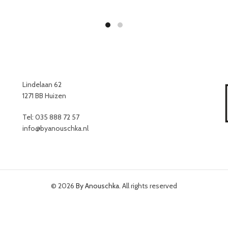
Lindelaan 62
1271 BB Huizen
Tel: 035 888 72 57
info@byanouschka.nl
© 2026
By Anouschka
. All rights reserved