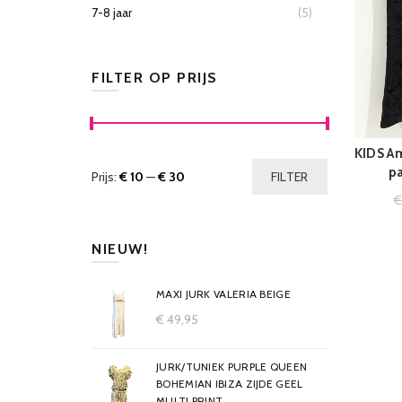
7-8 jaar
(5)
FILTER OP PRIJS
KIDS Am
pa
Prijs:
€ 10
—
€ 30
FILTER
NIEUW!
MAXI JURK VALERIA BEIGE
€
49,95
JURK/TUNIEK PURPLE QUEEN
BOHEMIAN IBIZA ZIJDE GEEL
MULTI PRINT