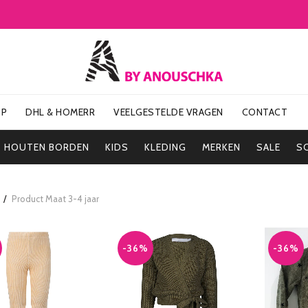
OP
DHL & HOMERR
VEELGESTELDE VRAGEN
CONTACT
HOUTEN BORDEN
KIDS
KLEDING
MERKEN
SALE
S
Product Maat
3-4 jaar
-36%
-36%