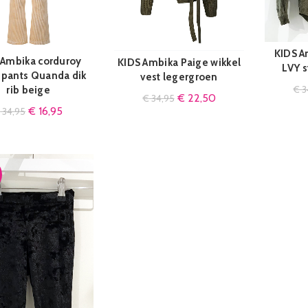
KIDS A
 Ambika corduroy
KIDS Ambika Paige wikkel
QUICK SHOP
QUICK SHOP
LVY s
d pants Quanda dik
vest legergroen
€
3
rib beige
€
22,50
€
34,95
€
16,95
€
34,95