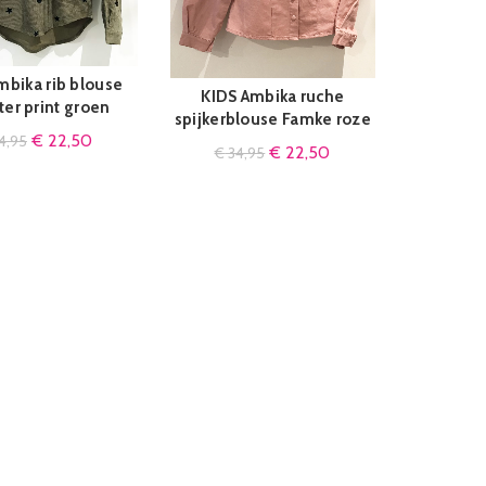
mbika rib blouse
QUICK SHOP
KIDS Ambika ruche
QUICK SHOP
ter print groen
spijkerblouse Famke roze
€
22,50
4,95
€
22,50
€
34,95