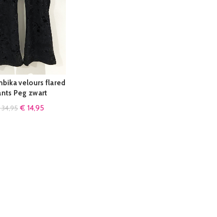
bika velours flared
QUICK SHOP
nts Peg zwart
€
14,95
€
34,95