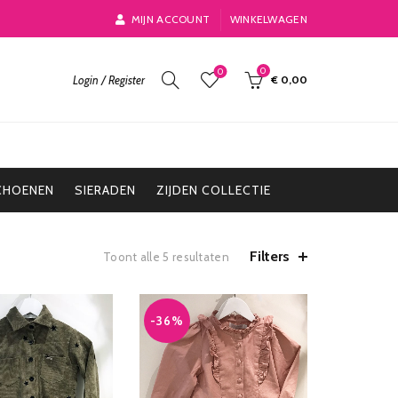
MIJN ACCOUNT
WINKELWAGEN
0
0
Login / Register
€
0,00
CHOENEN
SIERADEN
ZIJDEN COLLECTIE
Filters
Toont alle 5 resultaten
-36%