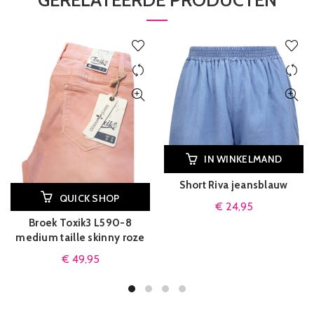
GERELATEERDE PRODUCTEN
IN WINKELMAND
Short Riva jeansblauw
QUICK SHOP
€
24,95
Broek Toxik3 L590-8
medium taille skinny roze
€
49,95