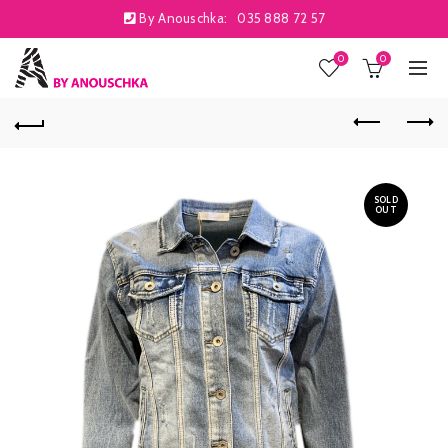
By Anouschka:
035 888 72 57
0
0
SOLD
OUT