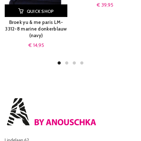
€
39,95
QUICK SHOP
Broek yu & me paris LM-
3312-8 marine donkerblauw
(navy)
€
14,95
Lindelaan 62