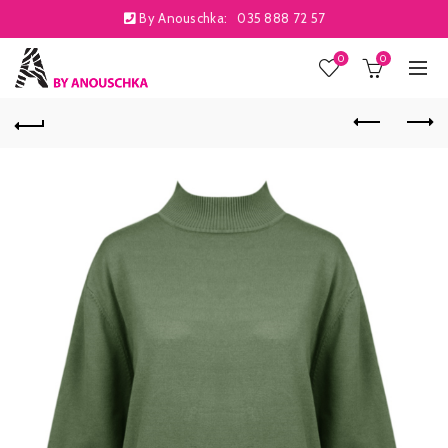
By Anouschka:
035 888 72 57
0
0