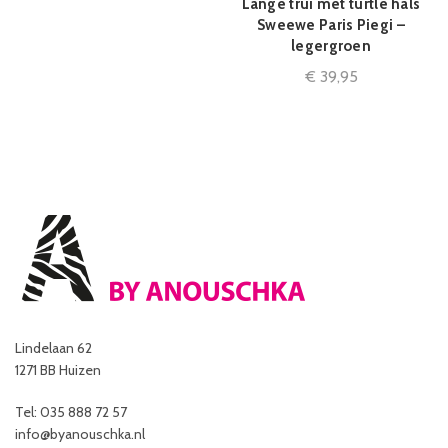
Lange trui met turtle hals
Sweewe Paris Piegi –
legergroen
€
39,95
Lindelaan 62
1271 BB Huizen
Tel: 035 888 72 57
info@byanouschka.nl