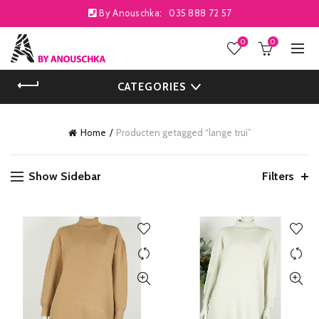
By Anouschka:
035 888 72 57
0
0
CATEGORIES
Home
Producten getagged “lange trui”
Show Sidebar
Filters