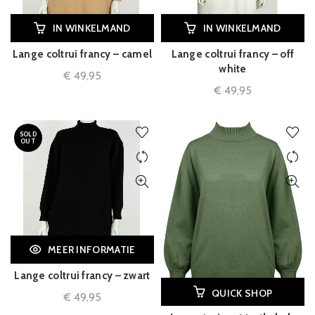
IN WINKELMAND
IN WINKELMAND
Lange coltrui francy – camel
Lange coltrui francy – off
white
€
49,95
€
49,95
SOLD
OUT
MEER INFORMATIE
Lange coltrui francy – zwart
QUICK SHOP
€
49,95