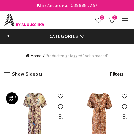
By Anouschka:
035 888 72 57
0
0
CATEGORIES
Home
Producten getagged “boho madrid”
Show Sidebar
Filters
SOLD
OUT