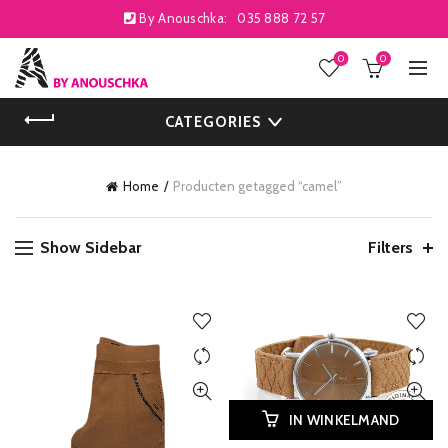
By Anouschka:
035 888 72 57
0
0
CATEGORIES
Home
Producten getagged “camel”
Show Sidebar
Filters
IN WINKELMAND