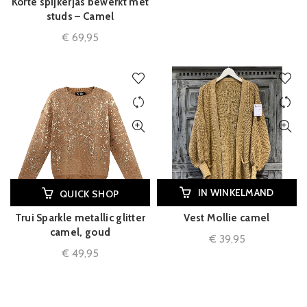
Korte spijkerjas bewerkt met
studs – Camel
€
69,95
IN WINKELMAND
QUICK SHOP
Trui Sparkle metallic glitter
Vest Mollie camel
camel, goud
€
39,95
€
49,95