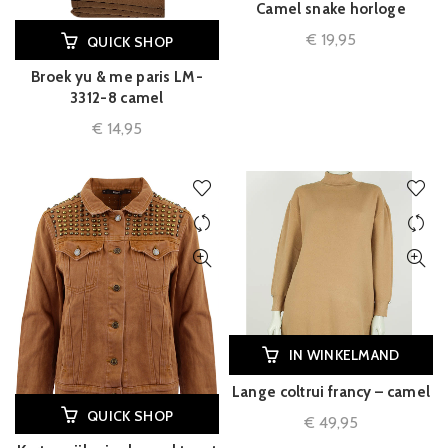
Camel snake horloge
€
19,95
QUICK SHOP
Broek yu & me paris LM-
3312-8 camel
€
14,95
IN WINKELMAND
Lange coltrui francy – camel
QUICK SHOP
€
49,95