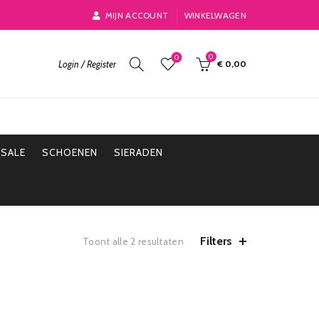
MIJN ACCOUNT
WINKELWAGEN
0
0
Login / Register
€
0,00
SALE
SCHOENEN
SIERADEN
Filters
Toont alle 2 resultaten