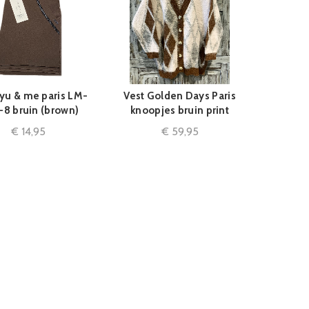
 yu & me paris LM-
Vest Golden Days Paris
IN WINKELMAND
QUICK SHOP
-8 bruin (brown)
knoopjes bruin print
€
14,95
€
59,95