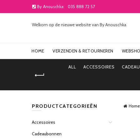
By Anouschka:
035 888 72 57
Welkom op de nieuwe website van By Anouschka
HOME
VERZENDEN & RETOURNEREN
WEBSH
ALL
ACCESSOIRES
CADEA
PRODUCTCATEGORIEËN
Home
Accessoires
Cadeaubonnen