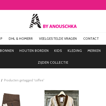
OP
DHL & HOMERR
VEELGESTELDE VRAGEN
CONTACT
UBONNEN
HOUTEN BORDEN
KIDS
KLEDING
MERKEN
ZIJDEN COLLECTIE
Producten getagged “coffee”