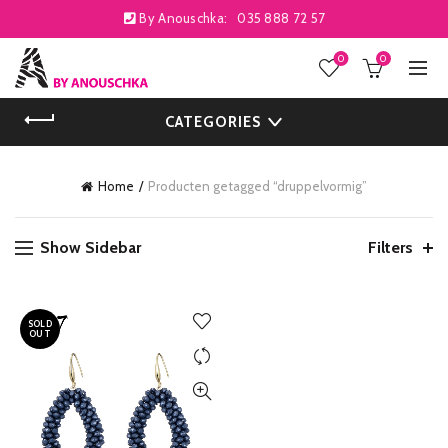
By Anouschka:
035 888 72 57
0
0
CATEGORIES
Home
Producten getagged “druppelvormig”
Show Sidebar
Filters
SOLD
OUT