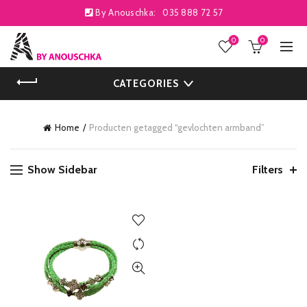
By Anouschka:
035 888 72 57
0
0
CATEGORIES
Home
Producten getagged “gevlochten armband”
Show Sidebar
Filters