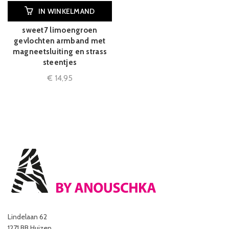
IN WINKELMAND
sweet7 limoengroen
gevlochten armband met
magneetsluiting en strass
steentjes
€
14,95
Lindelaan 62
1271 BB Huizen