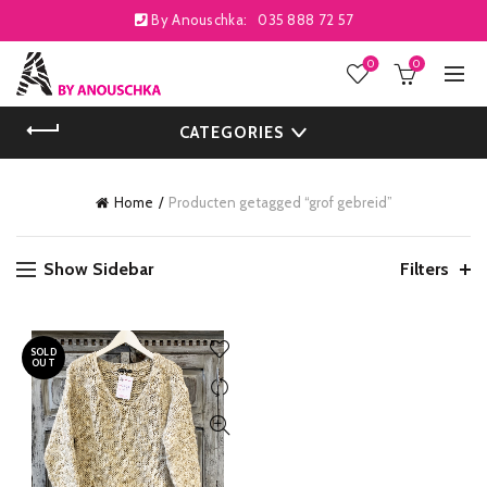
By Anouschka:
035 888 72 57
0
0
CATEGORIES
Home
Producten getagged “grof gebreid”
Show Sidebar
Filters
SOLD
OUT