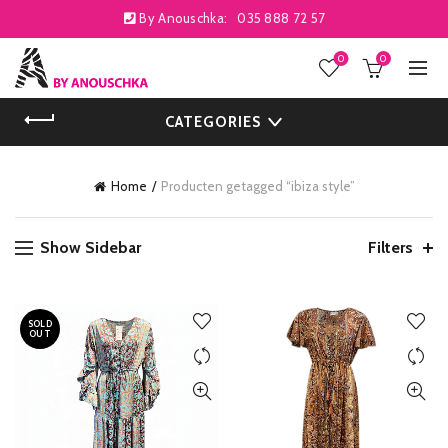
By Anouschka:
035 888 72 57
0
0
CATEGORIES
Home
Producten getagged “ibiza style”
Show Sidebar
Filters
SOLD
OUT