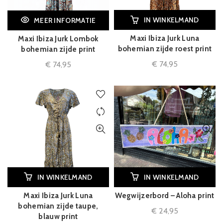
IN WINKELMAND
MEER INFORMATIE
Maxi Ibiza Jurk Luna
Maxi Ibiza Jurk Lombok
bohemian zijde roest print
bohemian zijde print
€
74,95
€
74,95
IN WINKELMAND
IN WINKELMAND
Maxi Ibiza Jurk Luna
Wegwijzerbord – Aloha print
bohemian zijde taupe,
€
24,95
blauw print