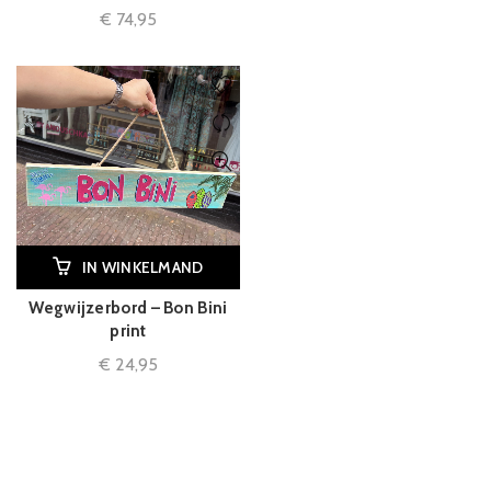
€
74,95
IN WINKELMAND
Wegwijzerbord – Bon Bini
print
€
24,95