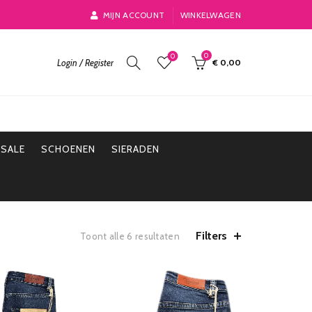
MIJN ACCOUNT
WINKELWAGEN
0
0
Login / Register
€
0,00
SALE
SCHOENEN
SIERADEN
Filters
Toont alle 6 resultaten