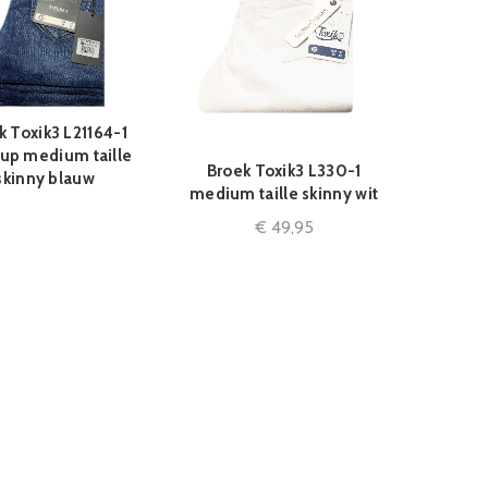
k Toxik3 L21164-1
QUICK SHOP
up medium taille
Broek Toxik3 L330-1
QUICK SHOP
skinny blauw
medium taille skinny wit
€
49,95