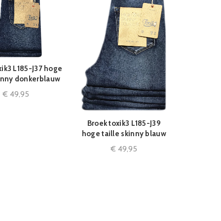
xik3 L185-J37 hoge
QUICK SHOP
kinny donkerblauw
€
49,95
Broek toxik3 L185-J39
QUICK SHOP
hoge taille skinny blauw
€
49,95