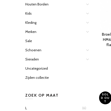
Houten Borden
Kids
Kleding
Merken
Broek
HM61
Sale
fl
Schoenen
Sieraden
Uncategorized
Zijden collectie
SOL
ZOEK OP MAAT
D OU
T
L
(6)