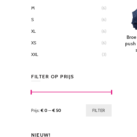
M
(6)
S
(6)
XL
(6)
Broe
XS
(6)
push 
XXL
(3)
FILTER OP PRIJS
Prijs:
€ 0
—
€ 50
FILTER
NIEUW!