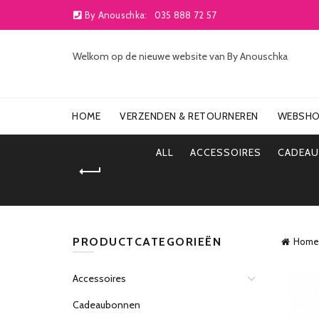
By Anouschka:
035 888 72 57
Welkom op de nieuwe website van By Anouschka
HOME
VERZENDEN & RETOURNEREN
WEBSH
ALL
ACCESSOIRES
CADEA
PRODUCTCATEGORIEËN
Home
Accessoires
Cadeaubonnen