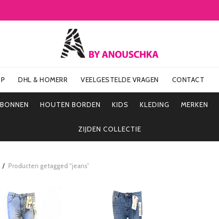
OP
DHL & HOMERR
VEELGESTELDE VRAGEN
CONTACT
UBONNEN
HOUTEN BORDEN
KIDS
KLEDING
MERKEN
ZIJDEN COLLECTIE
Producten getagged “jeans”