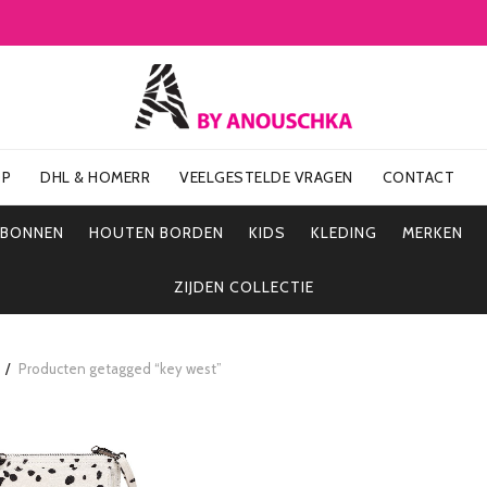
OP
DHL & HOMERR
VEELGESTELDE VRAGEN
CONTACT
UBONNEN
HOUTEN BORDEN
KIDS
KLEDING
MERKEN
ZIJDEN COLLECTIE
Producten getagged “key west”