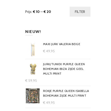
Prijs:
€ 10
—
€ 20
FILTER
NIEUW!
MAXI JURK VALERIA BEIGE
€
49,95
JURK/TUNIEK PURPLE QUEEN
BOHEMIAN IBIZA ZIJDE GEEL
MULTI PRINT
€
59,95
ROKJE PURPLE QUEEN ISABELLA
BOHEMIAN ZIJDE MULTI PRINT
€
49,95