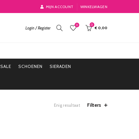
MIJN ACCOUNT
WINKELWAGEN
0
0
Login / Register
€
0,00
SALE
SCHOENEN
SIERADEN
Filters
Enig resultaat