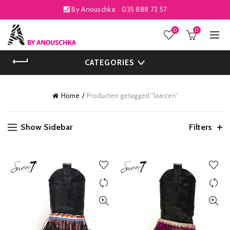
By Anouschka:
035 888 72 57
0
0
CATEGORIES
Home
Producten getagged “laarzen”
Show Sidebar
Filters