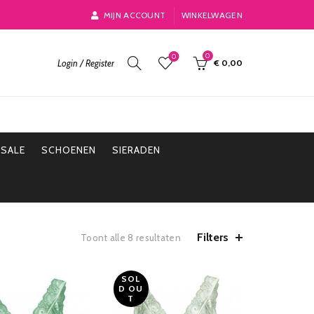
MIJN ACCOUNT
WINKELWAGEN
0
0
Login / Register
€
0,00
SALE
SCHOENEN
SIERADEN
Filters
Toont alle 8 resultaten
SOL
D OU
T