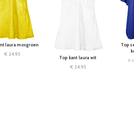
nt laura mosgroen
Top se
IN WINKELMAND
I
k
€
24,95
Top kant laura wit
IN WINKELMAND
€
2
€
24,95