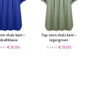
Top senn vhals kant –
nn vhals kant –
IN WINKELMAND
N WINKELMAND
legergroen
obaltblauw
€
15,00
€
15,00
€
24,95
4,95