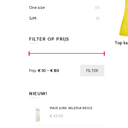
One size
(5)
S/M
(1)
FILTER OP PRIJS
Top ka
Prijs:
€ 10
—
€ 80
FILTER
NIEUW!
MAXI JURK VALERIA BEIGE
€
49,95