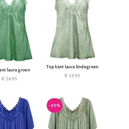
Top kant laura lindegroen
MEER INFORMATIE
ant laura groen
ER INFORMATIE
€
24,95
€
24,95
-40%