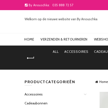
By Anouschka:
035 888 72 57
Welkom op de nieuwe website van By Anouschka
HOME
VERZENDEN & RETOURNEREN
WEBSH
ALL
ACCESSOIRES
CADEA
PRODUCTCATEGORIEËN
Home
Accessoires
Cadeaubonnen