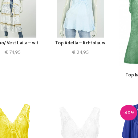
/ Vest Laila – wit
Top Adella – lichtblauw
IN WINKELMAND
QUICK SHOP
€
74,95
€
24,95
Top k
ME
-40%