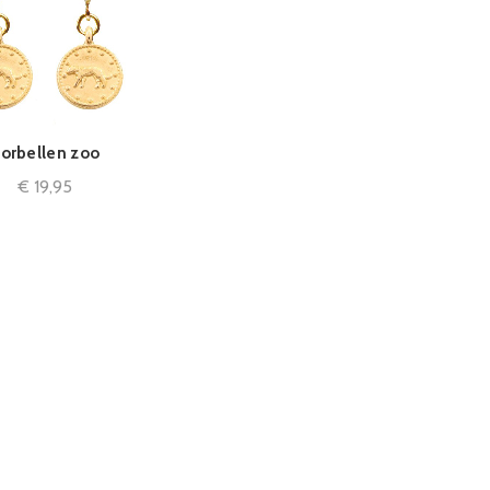
orbellen zoo
IN WINKELMAND
€
19,95