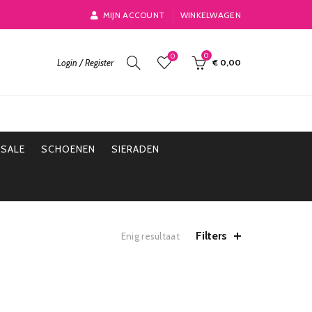
MIJN ACCOUNT
WINKELWAGEN
0
0
Login / Register
€
0,00
SALE
SCHOENEN
SIERADEN
Filters
Enig resultaat