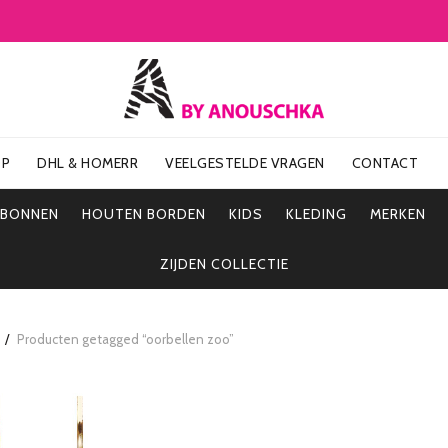
OP
DHL & HOMERR
VEELGESTELDE VRAGEN
CONTACT
UBONNEN
HOUTEN BORDEN
KIDS
KLEDING
MERKEN
ZIJDEN COLLECTIE
Producten getagged “oorbellen zoo”