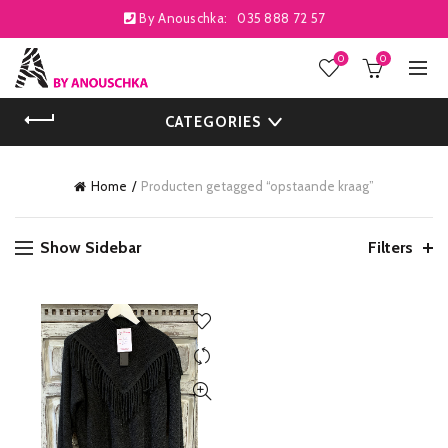
By Anouschka:
035 888 72 57
0
0
CATEGORIES
Home
Producten getagged “opstaande kraag”
Show Sidebar
Filters