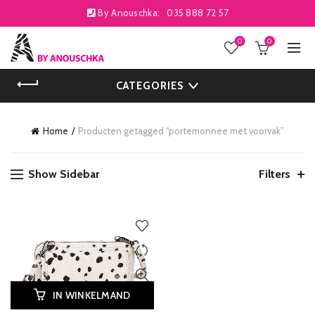
By Anouschka:
035 888 72 57
0
0
CATEGORIES
Home
Producten getagged “portemonnee met voorvak”
Show Sidebar
Filters
IN WINKELMAND