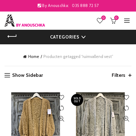
By Anouschka:
035 888 72 57
0
0
CATEGORIES
Home
Producten getagged “ruimvallend vest”
Show Sidebar
Filters
SOLD
OUT