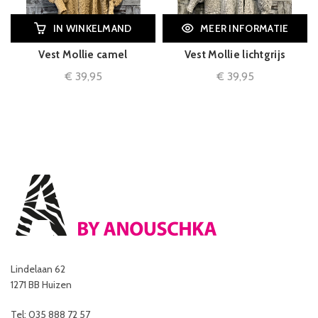
IN WINKELMAND
MEER INFORMATIE
Vest Mollie camel
Vest Mollie lichtgrijs
€
39,95
€
39,95
Lindelaan 62
1271 BB Huizen
Tel: 035 888 72 57