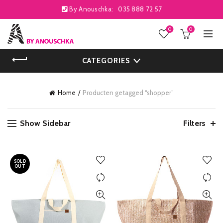
By Anouschka:
035 888 72 57
0
0
CATEGORIES
Home
Producten getagged “shopper”
Show Sidebar
Filters
SOLD
OUT