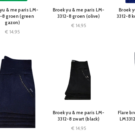
 yu & me paris LM-
Broek yu & me paris LM-
Broek y
QUICK SHOP
QUICK SHOP
-8 groen (green
3312-8 groen (olive)
3312-8 k
gazon)
€
14,95
€
14,95
Broek yu & me paris LM-
Flare br
QUICK SHOP
3312-8 zwart (black)
LM3312
€
14,95