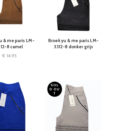
u & me paris LM-
Broek yu & me paris LM-
QUICK SHOP
QUICK SHOP
312-8 camel
3312-8 donker grijs
€
14,95
SOL
D OU
T