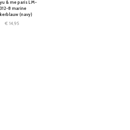
 yu & me paris LM-
QUICK SHOP
312-8 marine
kerblauw (navy)
€
14,95