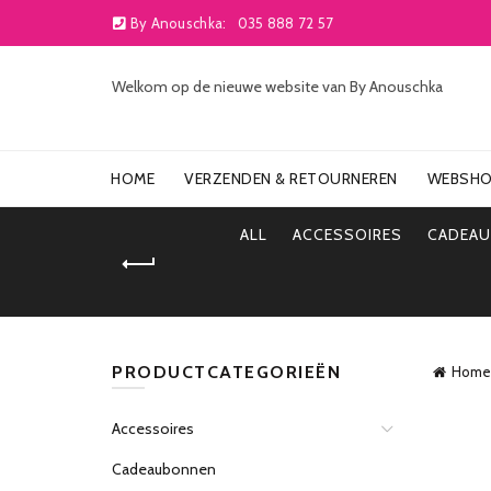
By Anouschka:
035 888 72 57
Welkom op de nieuwe website van By Anouschka
HOME
VERZENDEN & RETOURNEREN
WEBSH
ALL
ACCESSOIRES
CADEA
PRODUCTCATEGORIEËN
Home
Accessoires
Cadeaubonnen