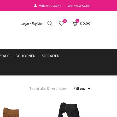
MIJN ACCOUNT
WINKELWAGEN
0
0
Login / Register
€
0,00
SALE
SCHOENEN
SIERADEN
Filters
Toont alle 12 resultaten