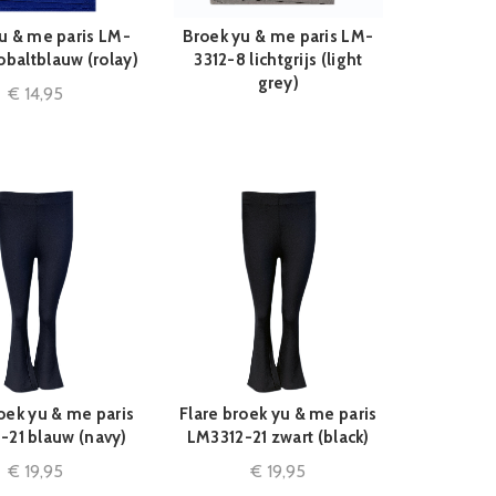
u & me paris LM-
Broek yu & me paris LM-
QUICK SHOP
QUICK SHOP
obaltblauw (rolay)
3312-8 lichtgrijs (light
grey)
€
14,95
oek yu & me paris
Flare broek yu & me paris
QUICK SHOP
QUICK SHOP
-21 blauw (navy)
LM3312-21 zwart (black)
€
19,95
€
19,95