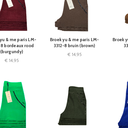
 yu & me paris LM-
Broek yu & me paris LM-
Broek y
QUICK SHOP
QUICK SHOP
-8 bordeaux rood
3312-8 bruin (brown)
3
(burgundy)
€
14,95
€
14,95