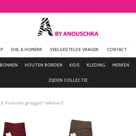
OP
DHL & HOMERR
VEELGESTELDE VRAGEN
CONTACT
UBONNEN
HOUTEN BORDEN
KIDS
KLEDING
MERKEN
ZIJDEN COLLECTIE
Producten getagged “tailleband”