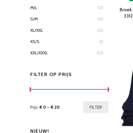
M/L
(12)
Broek
3312
S/M
(12)
XL/XXL
(12)
XS/S
(2)
XXL/XXXL
(10)
FILTER OP PRIJS
Prijs:
€ 0
—
€ 20
FILTER
NIEUW!