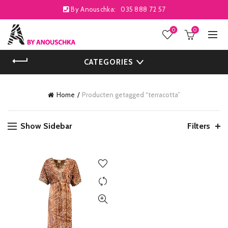
By Anouschka:
035 888 72 57
0
0
CATEGORIES
Home
Producten getagged “terracotta”
Show Sidebar
Filters