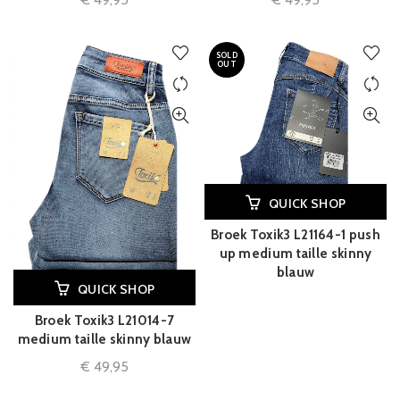
SOLD
OUT
QUICK SHOP
Broek Toxik3 L21164-1 push
up medium taille skinny
blauw
QUICK SHOP
Broek Toxik3 L21014-7
medium taille skinny blauw
€
49,95