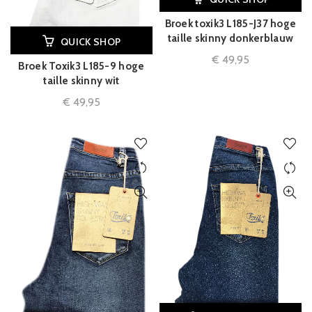
Broek toxik3 L185-J37 hoge
taille skinny donkerblauw
QUICK SHOP
€
49,95
Broek Toxik3 L185-9 hoge
taille skinny wit
€
49,95