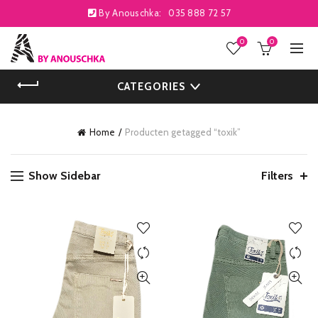
By Anouschka:
035 888 72 57
0
0
CATEGORIES
Home
Producten getagged “toxik”
Show Sidebar
Filters