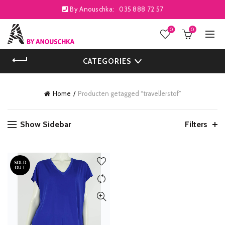
By Anouschka:
035 888 72 57
0
0
CATEGORIES
Home
Producten getagged “travellerstof”
Show Sidebar
Filters
SOLD
OUT