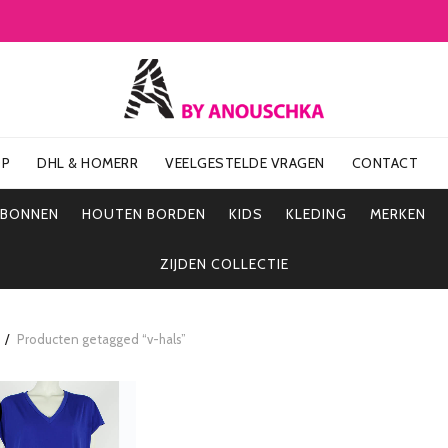
OP
DHL & HOMERR
VEELGESTELDE VRAGEN
CONTACT
UBONNEN
HOUTEN BORDEN
KIDS
KLEDING
MERKEN
ZIJDEN COLLECTIE
Producten getagged “v-hals”