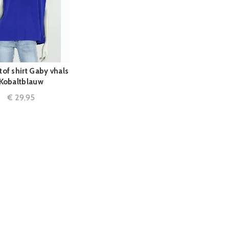
tof shirt Gaby vhals
MEER INFORMATIE
Kobaltblauw
€
29,95