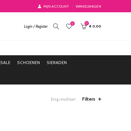
MIJN ACCOUNT
WINKELWAGEN
0
0
Login / Register
€
0,00
SALE
SCHOENEN
SIERADEN
Filters
Enig resultaat