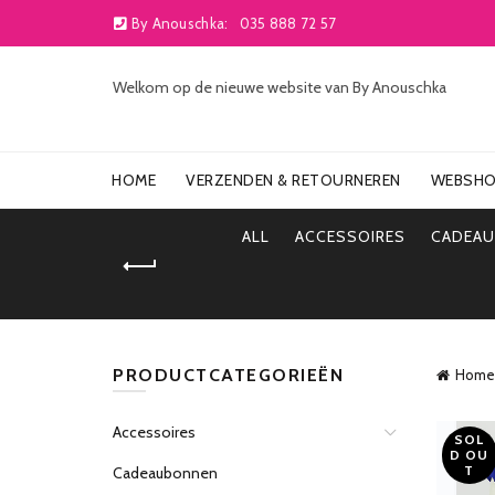
By Anouschka:
035 888 72 57
Welkom op de nieuwe website van By Anouschka
HOME
VERZENDEN & RETOURNEREN
WEBSH
ALL
ACCESSOIRES
CADEA
PRODUCTCATEGORIEËN
Home
Accessoires
SOL
D OU
T
Cadeaubonnen