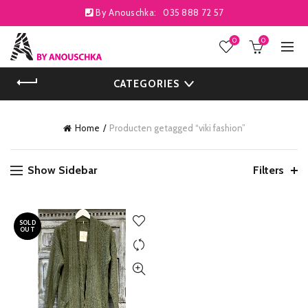
By Anouschka:
035 888 72 57
0
0
CATEGORIES
Home
Producten getagged “viki fashion”
Show Sidebar
Filters
SOLD
OUT