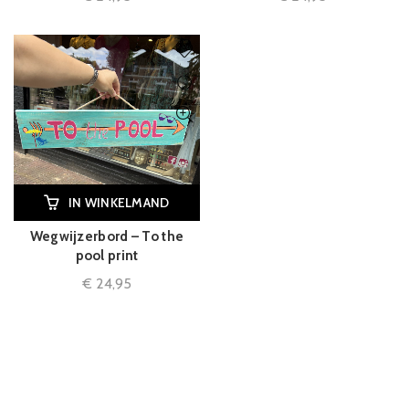
IN WINKELMAND
Wegwijzerbord – To the
pool print
€
24,95