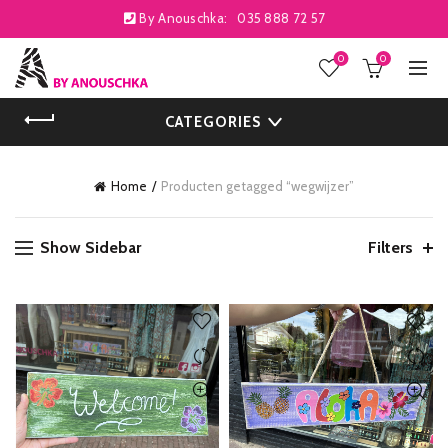
By Anouschka:
035 888 72 57
0
0
CATEGORIES
Home
Producten getagged “wegwijzer”
Show Sidebar
Filters