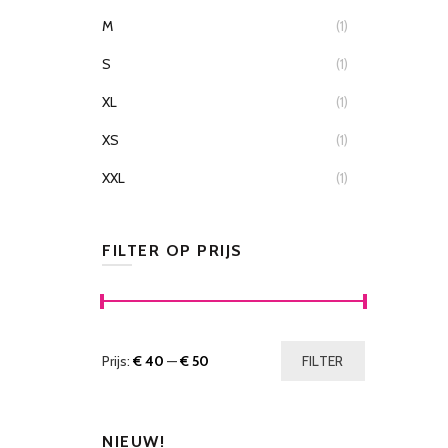
M
(1)
S
(1)
XL
(1)
XS
(1)
XXL
(1)
FILTER OP PRIJS
Prijs:
€ 40
—
€ 50
FILTER
NIEUW!