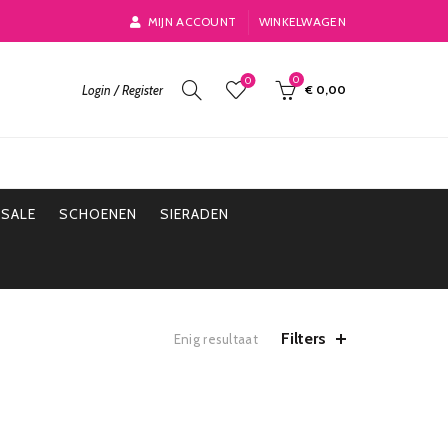
MIJN ACCOUNT
WINKELWAGEN
0
0
Login / Register
€
0,00
SALE
SCHOENEN
SIERADEN
Filters
Enig resultaat