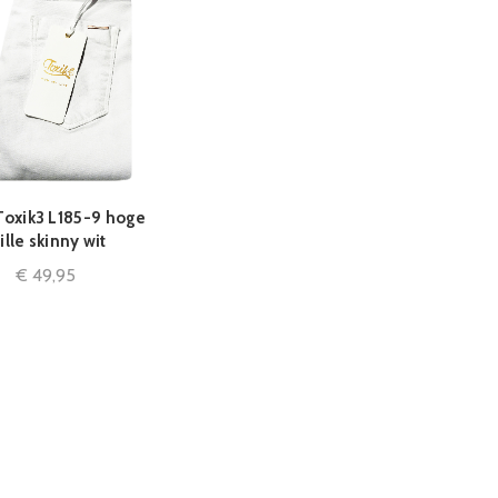
Toxik3 L185-9 hoge
QUICK SHOP
ille skinny wit
€
49,95