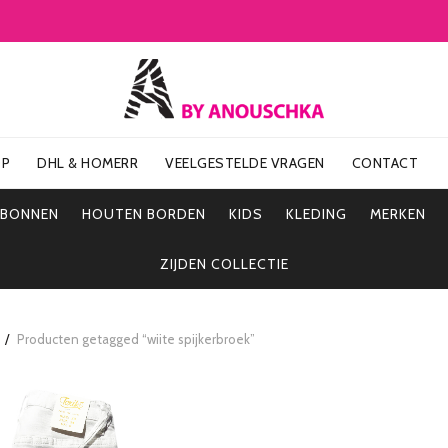
OP
DHL & HOMERR
VEELGESTELDE VRAGEN
CONTACT
UBONNEN
HOUTEN BORDEN
KIDS
KLEDING
MERKEN
ZIJDEN COLLECTIE
Producten getagged “wiite spijkerbroek”