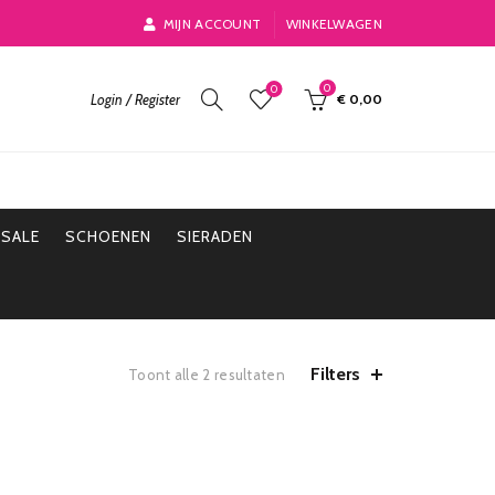
MIJN ACCOUNT
WINKELWAGEN
0
0
Login / Register
€
0,00
SALE
SCHOENEN
SIERADEN
Filters
Toont alle 2 resultaten