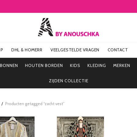
OP
DHL & HOMERR
VEELGESTELDE VRAGEN
CONTACT
UBONNEN
HOUTEN BORDEN
KIDS
KLEDING
MERKEN
ZIJDEN COLLECTIE
Producten getagged “zacht vest”