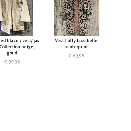
ed blazer/ vest/ jas
Vest fluffy Luzabelle
IN WINKELMAND
IN WINKELMAND
Collection beige,
panterprint
goud
€
69,95
€
99,95