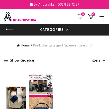
By Anouschka:
035 888 72 57
0
0
CATEGORIES
Home
Producten getagged “zilveren ritssluiting”
Show Sidebar
Filters